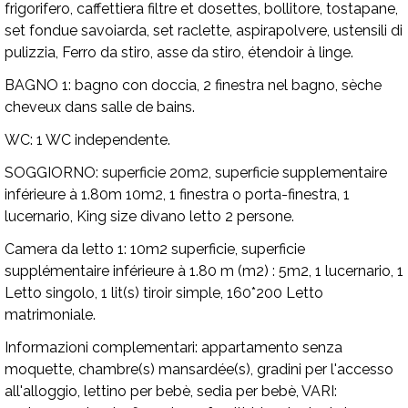
frigorifero, caffettiera filtre et dosettes, bollitore, tostapane,
set fondue savoiarda, set raclette, aspirapolvere, ustensili di
pulizzia, Ferro da stiro, asse da stiro, étendoir à linge.
BAGNO 1:
bagno con doccia, 2 finestra nel bagno, sèche
cheveux dans salle de bains.
WC:
1 WC independente.
SOGGIORNO:
superficie 20m2, superficie supplementaire
inférieure à 1.80m 10m2, 1 finestra o porta-finestra, 1
lucernario, King size divano letto 2 persone.
Camera da letto 1:
10m2 superficie, superficie
supplémentaire inférieure à 1.80 m (m2) : 5m2, 1 lucernario, 1
Letto singolo, 1 lit(s) tiroir simple, 160*200 Letto
matrimoniale.
Informazioni complementari:
appartamento senza
moquette, chambre(s) mansardée(s), gradini per l'accesso
all'alloggio, lettino per bebè, sedia per bebè,
VARI: