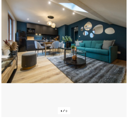
1
/
9