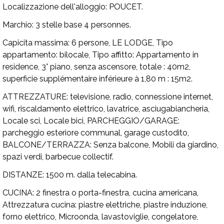
Localizzazione dell'alloggio:
POUCET.
Marchio:
3 stelle base 4 personnes.
Capicita massima:
6 persone, LE LODGE,
Tipo
appartamento:
bilocale,
Tipo affitto:
Appartamento in
residence, 3° piano, senza ascensore, totale : 40m2,
superficie supplémentaire inférieure à 1,80 m : 15m2.
ATTREZZATURE:
televisione, radio, connessione internet,
wifi, riscaldamento elettrico, lavatrice, asciugabiancheria,
Locale sci, Locale bici,
PARCHEGGIO/GARAGE:
parcheggio esteriore communal, garage custodito,
BALCONE/TERRAZZA:
Senza balcone, Mobili da giardino,
spazi verdi, barbecue collectif.
DISTANZE:
1500 m. dalla telecabina.
CUCINA:
2 finestra o porta-finestra, cucina americana,
Attrezzatura cucina:
piastre elettriche, piastre induzione,
forno elettrico, Microonda, lavastoviglie, congelatore,