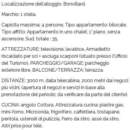
Localizzazione dell'alloggio:
Bonvillard.
Marchio:
1 stella.
Capicita massima:
4 persone,
Tipo appartamento:
bilocale,
Tipo affitto:
Appartamento in uno chalet, 1° piano, senza
ascensore, Sud, totale : 35.
ATTREZZATURE:
televisione, lavatrice, Armadietto
riscaldato per sci + asciuga scarponi (situato presso l'Ufficio
del Turismo),
PARCHEGGIO/GARAGE:
parcheggio
esteriore libre,
BALCONE/TERRAZZA:
terrazza.
DISTANZE:
3000 m. dalla telecabina, 2000 metri dai negozi
più vicini, (apertura di negozi e servizi in base alla
prenotazione del periodo; da verificare da parte del cliente).
CUCINA:
angolo Cottura,
Attrezzatura cucina:
piastre gas,
mini-forno, Microonda, frigorifero, caffettiera, tostapane,
pentola, ustensili di pulizzia, Ferro da stiro, asse da stiro,
Altri prise pour télé.