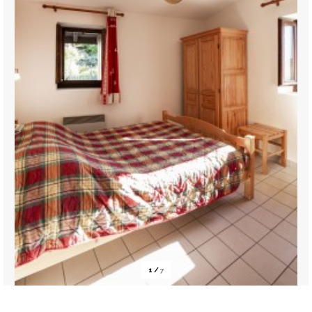
1
/
7