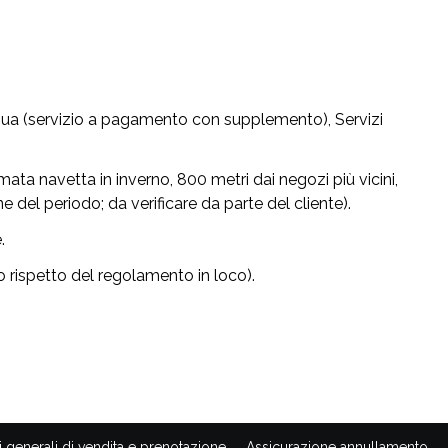
Di
qua (servizio a pagamento con supplemento), Servizi
ata navetta in inverno, 800 metri dai negozi più vicini,
e del periodo; da verificare da parte del cliente).
.
rispetto del regolamento in loco).
 generali di vendita e prenotazione
Assicurazione annullamento