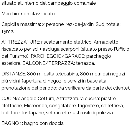
situato all'interno del campeggio comunale.
Marchio:
non classificato.
Capicita massima:
2 persone, rez-de-jardin, Sud, totale :
15m2.
ATTREZZATURE:
riscaldamento elettrico, Armadietto
riscaldato per sci + asciuga scarponi (situato presso l'Ufficio
del Turismo),
PARCHEGGIO/GARAGE:
parcheggio
esteriore,
BALCONE/TERRAZZA:
terrazza.
DISTANZE:
800 m. dalla telecabina, 800 metri dai negozi
più vicini, (apertura di negozi e servizi in base alla
prenotazione del periodo; da verificare da parte del cliente).
CUCINA:
angolo Cottura,
Attrezzatura cucina:
piastre
elettriche, Microonda, congelatore, frigorifero, caffettiera,
bollitore, tostapane, set raclette, ustensili di pulizzia.
BAGNO 1:
bagno con doccia.