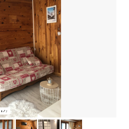
1
/
7