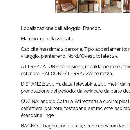
Localizzazione dell'alloggio:
Francoz.
Marchio:
non classificato.
Capicita massima:
2 persone,
Tipo appartamento:
m
villaggio, pianterreno, Nord/Ovest, totale : 25.
ATTREZZATURE:
televisione, riscaldamento elettri
esteriore,
BALCONE/TERRAZZA:
terrazza.
DISTANZE:
200 m. dalla telecabina, 200 metri dai neg
prenotazione del periodo; da verificare da parte del 
CUCINA:
angolo Cottura,
Attrezzatura cucina:
piastr
caffettiera, bollitore, tostapane, set raclette, aspirap
étendoir à linge.
BAGNO 1:
bagno con doccia, sèche cheveux dans sa