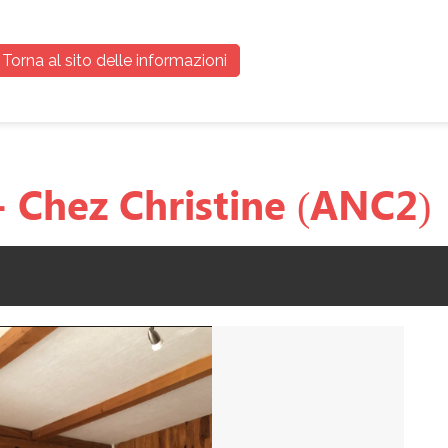
Torna al sito delle informazioni
- Chez Christine (ANC2)