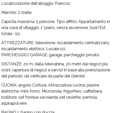
Localizzazione dell'alloggio:
Francoz.
Marchio:
2 stelle.
Capicita massima:
5 persone,
Tipo affitto:
Appartamento in
una casa di villaggio, 1° piano, senza ascensore, Sud/Est,
totale : 50.
ATTREZZATURE:
televisione, riscaldamento centralizzato,
riscaldamento elettrico, Locale sci,
PARCHEGGIO/GARAGE:
garage, parcheggio privato.
DISTANZE:
20 m. dalla telecabina, 20 metri dai negozi più
vicini, (apertura di negozi e servizi in base alla prenotazione
del periodo; da verificare da parte del cliente).
CUCINA:
angolo Cottura,
Attrezzatura cucina:
piastre
elettriche, mini-forno, Microonda, frigorifero, caffettiera,
bollitore, set fondue savoiarda, set raclette, pentola,
aspirapolvere.
BAGNO 1:
bagno con doccia.