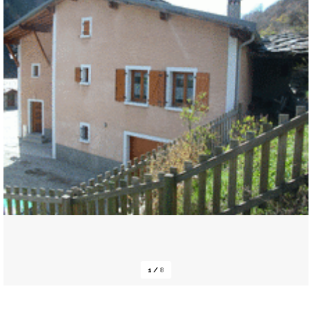
1
/
8