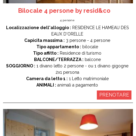
Bilocale 4 persone by resid&co
4
persone
Localizzazione dell'alloggio :
RESIDENCE LE HAMEAU DES
EAUX D'ORELLE
Capicita massima :
3 persone
4 persone
Tipo appartamento :
bilocale
Tipo affitto :
Residence di turismo
BALCONE/TERRAZZA :
balcone
SOGGIORNO :
1
divano letto 2 persone
ou 1
divano gigogne
2x1 persona
Camera da letto 1 :
1
Letto matrimoniale
ANIMALI :
animali a pagamento
PRENOTARE