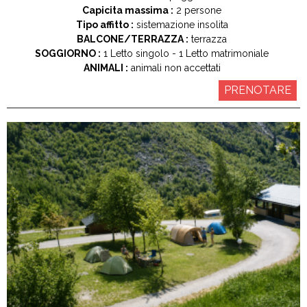
Capicita massima :
2 persone
Tipo affitto :
sistemazione insolita
BALCONE/TERRAZZA :
terrazza
SOGGIORNO :
1
Letto singolo
1
Letto matrimoniale
ANIMALI :
animali non accettati
PRENOTARE