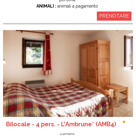
ANIMALI :
animali a pagamento
PRENOTARE
Bilocale - 4 pers. - L'Ambrune* (AMB4)
4
persone