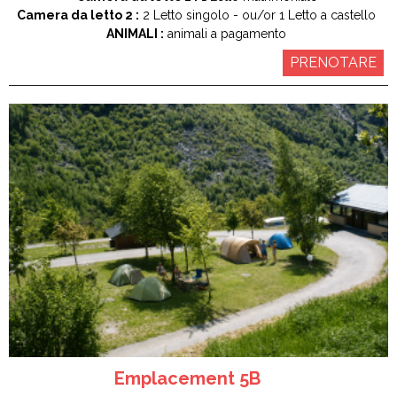
Camera da letto 2 :
2
Letto singolo
ou/or 1
Letto a castello
ANIMALI :
animali a pagamento
PRENOTARE
Emplacement 5B