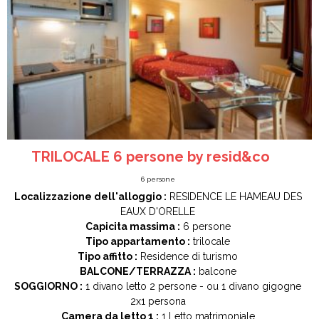
TRILOCALE 6 persone by resid&co
6
persone
Localizzazione dell'alloggio :
RESIDENCE LE HAMEAU DES
EAUX D'ORELLE
Capicita massima :
6 persone
Tipo appartamento :
trilocale
Tipo affitto :
Residence di turismo
BALCONE/TERRAZZA :
balcone
SOGGIORNO :
1
divano letto 2 persone
ou 1
divano gigogne
2x1 persona
Camera da letto 1 :
1
Letto matrimoniale