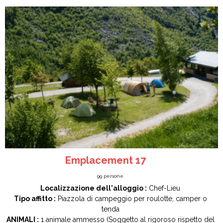
Emplacement 17
99
persone
Localizzazione dell'alloggio :
Chef-Lieu
Tipo affitto :
Piazzola di campeggio per roulotte, camper o
tenda
ANIMALI :
1 animale ammesso (Soggetto al rigoroso rispetto del