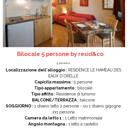
Bilocale 5 persone by resid&co
5
persone
Localizzazione dell'alloggio :
RESIDENCE LE HAMEAU DES
EAUX D'ORELLE
Capicita massima :
5 persone
Tipo appartamento :
bilocale
Tipo affitto :
Residence di turismo
BALCONE/TERRAZZA :
balcone
SOGGIORNO :
1
divano letto 2 persone
ou 1
divano gigogne
2x1 persona
Camera da letto 1 :
1
Letto matrimoniale
Angolo montagna :
1
letto a castello