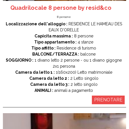
Quadrilocale 8 persone by resid&co
8
persone
Localizzazione dell'alloggio :
RESIDENCE LE HAMEAU DES
EAUX D'ORELLE
Capicita massima :
8 persone
Tipo appartamento :
4 stanze
Tipo affitto :
Residence di turismo
BALCONE/TERRAZZA :
balcone
SOGGIORNO :
1
divano letto 2 persone
ou 1
divano gigogne
2x1 persona
Camera da letto 1 :
1(160x200)
Letto matrimoniale
Camera da letto 2 :
2
Letto singolo
Camera da letto 3 :
2
letto singolo
ANIMALI :
animali a pagamento
PRENOTARE