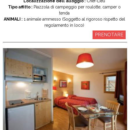
Localizzazione dell'alloggio :
Chef-Lieu
Tipo affitto :
Piazzola di campeggio per roulotte, camper o
tenda
ANIMALI :
1 animale ammesso (Soggetto al rigoroso rispetto del
regolamento in loco)
PRENOTARE