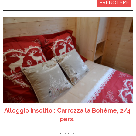
PRENOTARE
Alloggio insolito : Carrozza la Bohème, 2/4
pers.
4
persone