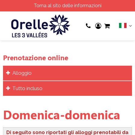
Torna al sito delle informazioni
Prenotazione online
Alloggio
Tutto incluso
Domenica-domenica
Di seguito sono riportati gli alloggi prenotabili da